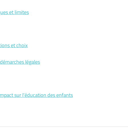
ues et limites
ions et choix
 démarches légales
r impact sur l’éducation des enfants